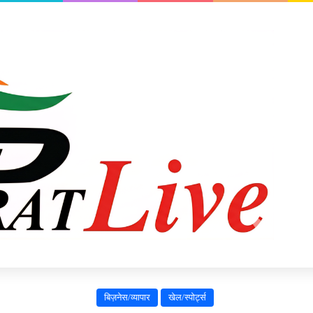
बिज़नेस/व्यापार
खेल/स्पोर्ट्स