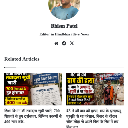
𝐁𝐡𝐢𝐬𝐦 𝐏𝐚𝐭𝐞𝐥
𝐄𝐝𝐢𝐭𝐨𝐫 𝐢𝐧 𝐇𝐢𝐧𝐝𝐛𝐡𝐚𝐫𝐚𝐭𝐥𝐢𝐯𝐞 𝐍𝐞𝐰𝐬
We
Fac
X
bsit
ebo
e
ok
Related Articles
शिक्षा विभाग की तबादला सूची जारी, 700
बेटे ने की बाप की हत्या, बाप के झगड़ालू
शिक्षको के हुए ट्रांसफर, विभिन्न कारणों से
प्रवृति से था परेशान, विवाद के दौरान
400 नाम रुके..
सील लोढ़ा से अपने पिता के सिर में कर
दिया वार…