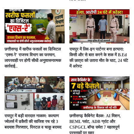
​छत्तीसगढ़ में खरीफ फसलों का डिजिटल
रायपुर में लिव-इन पार्टनर बना हत्यारा:
‘एक्स-रे’ राजस्व विभाग का फरमान,
किसी और से बात करने के शक में B.Ed
लापरवाही पर होगी सीधी अनुशासनात्मक
की छात्रा को उतारा मौत के घाट, 24 घंटे
कार्रवाई..
में अरेस्ट
रायपुर में बड़ी वारदात नाकाम: कल्याण
छत्तीसगढ़ कैबिनेट बैठक: AI मिशन,
ज्वेलर्स में डकैती की साजिश रच रहे 3
BEML प्लांट, ADB ग्रांट और
बदमाश गिरफ्तार, पिस्टल व चाकू बरामद
CSPGCL बॉन्ड समेत 7 महत्वपूर्ण
प्रस्तावों पर मुहर