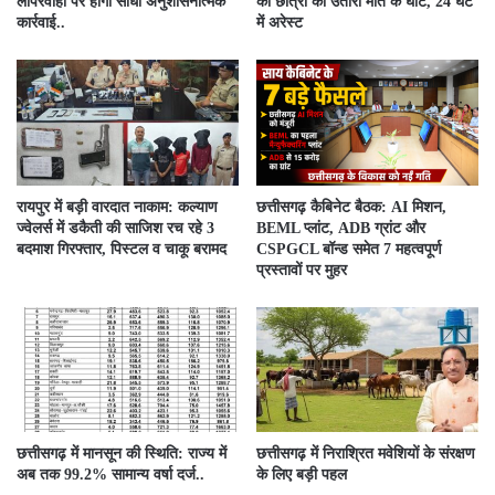
लापरवाही पर होगी सीधी अनुशासनात्मक
की छात्रा को उतारा मौत के घाट, 24 घंटे
कार्रवाई..
में अरेस्ट
रायपुर में बड़ी वारदात नाकाम: कल्याण
छत्तीसगढ़ कैबिनेट बैठक: AI मिशन,
ज्वेलर्स में डकैती की साजिश रच रहे 3
BEML प्लांट, ADB ग्रांट और
बदमाश गिरफ्तार, पिस्टल व चाकू बरामद
CSPGCL बॉन्ड समेत 7 महत्वपूर्ण
प्रस्तावों पर मुहर
छत्तीसगढ़ में मानसून की स्थिति: राज्य में
छत्तीसगढ़ में निराश्रित मवेशियों के संरक्षण
अब तक 99.2% सामान्य वर्षा दर्ज..
के लिए बड़ी पहल