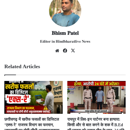
𝐁𝐡𝐢𝐬𝐦 𝐏𝐚𝐭𝐞𝐥
𝐄𝐝𝐢𝐭𝐨𝐫 𝐢𝐧 𝐇𝐢𝐧𝐝𝐛𝐡𝐚𝐫𝐚𝐭𝐥𝐢𝐯𝐞 𝐍𝐞𝐰𝐬
We
Fac
X
bsit
ebo
e
ok
Related Articles
​छत्तीसगढ़ में खरीफ फसलों का डिजिटल
रायपुर में लिव-इन पार्टनर बना हत्यारा:
‘एक्स-रे’ राजस्व विभाग का फरमान,
किसी और से बात करने के शक में B.Ed