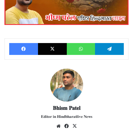
Facebook
X
WhatsApp
Telegram
𝐁𝐡𝐢𝐬𝐦 𝐏𝐚𝐭𝐞𝐥
𝐄𝐝𝐢𝐭𝐨𝐫 𝐢𝐧 𝐇𝐢𝐧𝐝𝐛𝐡𝐚𝐫𝐚𝐭𝐥𝐢𝐯𝐞 𝐍𝐞𝐰𝐬
We
Fac
X