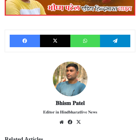
Facebook
X
WhatsApp
Telegram
𝐁𝐡𝐢𝐬𝐦 𝐏𝐚𝐭𝐞𝐥
𝐄𝐝𝐢𝐭𝐨𝐫 𝐢𝐧 𝐇𝐢𝐧𝐝𝐛𝐡𝐚𝐫𝐚𝐭𝐥𝐢𝐯𝐞 𝐍𝐞𝐰𝐬
We
Fac
X
bsit
ebo
e
ok
Related Articles