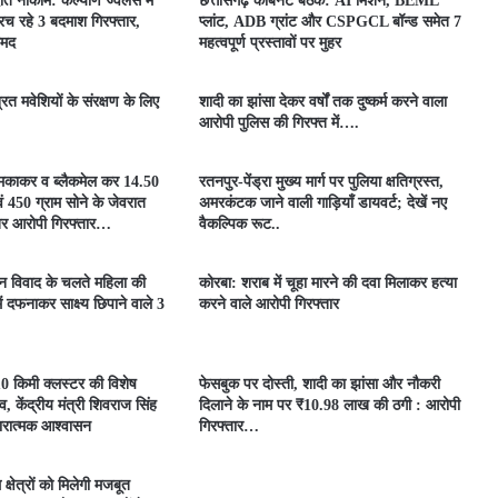
ात नाकाम: कल्याण ज्वेलर्स में
छत्तीसगढ़ कैबिनेट बैठक: AI मिशन, BEML
च रहे 3 बदमाश गिरफ्तार,
प्लांट, ADB ग्रांट और CSPGCL बॉन्ड समेत 7
ामद
महत्वपूर्ण प्रस्तावों पर मुहर
्रित मवेशियों के संरक्षण के लिए
शादी का झांसा देकर वर्षों तक दुष्कर्म करने वाला
आरोपी पुलिस की गिरफ्त में….
धमकाकर व ब्लैकमेल कर 14.50
रतनपुर-पेंड्रा मुख्य मार्ग पर पुलिया क्षतिग्रस्त,
 450 ग्राम सोने के जेवरात
अमरकंटक जाने वाली गाड़ियाँ डायवर्ट; देखें नए
िर आरोपी गिरफ्तार…
वैकल्पिक रूट..
मीन विवाद के चलते महिला की
कोरबा: शराब में चूहा मारने की दवा मिलाकर हत्या
ें दफनाकर साक्ष्य छिपाने वाले 3
करने वाले आरोपी गिरफ्तार
 किमी क्लस्टर की विशेष
फेसबुक पर दोस्ती, शादी का झांसा और नौकरी
व, केंद्रीय मंत्री शिवराज सिंह
दिलाने के नाम पर ₹10.98 लाख की ठगी : आरोपी
ारात्मक आश्वासन
गिरफ्तार…
 क्षेत्रों को मिलेगी मजबूत