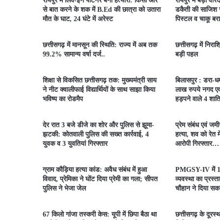
रायपुर में लिव-इन पार्टनर बना हत्यारा: किसी और
रायपुर में बड़ी वारद
से बात करने के शक में B.Ed की छात्रा को उतारा
डकैती की साजिश र
मौत के घाट, 24 घंटे में अरेस्ट
पिस्टल व चाकू बर
छत्तीसगढ़ में मानसून की स्थिति: राज्य में अब तक
छत्तीसगढ़ में निराश
99.2% सामान्य वर्षा दर्ज..
बड़ी पहल
शिक्षा से विकसित छत्तीसगढ़ तक: मुख्यमंत्री साय
बिलासपुर : डरा-
ने नीट क्वालीफाई विद्यार्थियों के साथ साझा किया
लाख रुपये नगद एवं
भविष्य का रोडमैप
हड़पने वाले 4 शात
देर रात 3 बजे डीजे का शोर और पुलिस से झूमा-
प्रेम संबंध एवं ज
झटकी: कोतवाली पुलिस की सख्त कार्रवाई, 4
हत्या, शव को रेत म
युवक व 3 युवतियां गिरफ्तार
आरोपी गिरफ्तार…
ग्राम कौड़िया हत्या कांड: अवैध संबंध में हुआ
PMGSY-IV में 10
विवाद, प्रेमिका ने घोंट दिया प्रेमी का गला; सीपत
व्यवस्था का प्रस्ता
पुलिस ने भेजा जेल
चौहान ने दिया सक
67 किलो गांजा तस्करी केस: यूपी में छिपा बैठा था
छत्तीसगढ़ के दूरस्थ