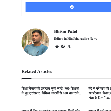
𝐁𝐡𝐢𝐬𝐦 𝐏𝐚𝐭𝐞𝐥
𝐄𝐝𝐢𝐭𝐨𝐫 𝐢𝐧 𝐇𝐢𝐧𝐝𝐛𝐡𝐚𝐫𝐚𝐭𝐥𝐢𝐯𝐞 𝐍𝐞𝐰𝐬
We
Fac
X
bsit
ebo
e
ok
Related Articles
शिक्षा विभाग की तबादला सूची जारी, 700 शिक्षको
बेटे ने की बाप की ह
के हुए ट्रांसफर, विभिन्न कारणों से 400 नाम रुके..
था परेशान, विवाद 
पिता के सिर में क