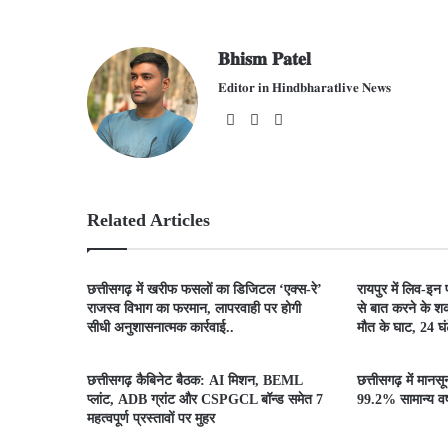
𝐁𝐡𝐢𝐬𝐦 𝐏𝐚𝐭𝐞𝐥
𝐄𝐝𝐢𝐭𝐨𝐫 𝐢𝐧 𝐇𝐢𝐧𝐝𝐛𝐡𝐚𝐫𝐚𝐭𝐥𝐢𝐯𝐞 𝐍𝐞𝐰𝐬
We
Fac
X
bsit
ebo
e
ok
Related Articles
​छत्तीसगढ़ में खरीफ फसलों का डिजिटल ‘एक्स-रे’
रायपुर में लिव-इन
राजस्व विभाग का फरमान, लापरवाही पर होगी
से बात करने के शक
सीधी अनुशासनात्मक कार्रवाई..
मौत के घाट, 24 घंटे
छत्तीसगढ़ कैबिनेट बैठक: AI मिशन, BEML
छत्तीसगढ़ में मानस
प्लांट, ADB ग्रांट और CSPGCL बॉन्ड समेत 7
99.2% सामान्य वर्ष
महत्वपूर्ण प्रस्तावों पर मुहर