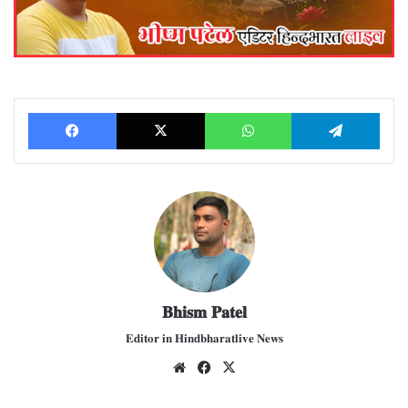
Facebook
X
WhatsApp
Telegram
𝐁𝐡𝐢𝐬𝐦 𝐏𝐚𝐭𝐞𝐥
𝐄𝐝𝐢𝐭𝐨𝐫 𝐢𝐧 𝐇𝐢𝐧𝐝𝐛𝐡𝐚𝐫𝐚𝐭𝐥𝐢𝐯𝐞 𝐍𝐞𝐰𝐬
We
Fac
X
bsit
ebo