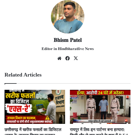
𝐁𝐡𝐢𝐬𝐦 𝐏𝐚𝐭𝐞𝐥
𝐄𝐝𝐢𝐭𝐨𝐫 𝐢𝐧 𝐇𝐢𝐧𝐝𝐛𝐡𝐚𝐫𝐚𝐭𝐥𝐢𝐯𝐞 𝐍𝐞𝐰𝐬
We
Fac
X
bsit
ebo
e
ok
Related Articles
​छत्तीसगढ़ में खरीफ फसलों का डिजिटल
रायपुर में लिव-इन पार्टनर बना हत्यारा: