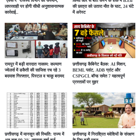
‘एक्स-रे’ राजस्व विभाग का फरमान,
किसी और से बात करने के शक में B.Ed
लापरवाही पर होगी सीधी अनुशासनात्मक
की छात्रा को उतारा मौत के घाट, 24 घंटे
कार्रवाई..
में अरेस्ट
रायपुर में बड़ी वारदात नाकाम: कल्याण
छत्तीसगढ़ कैबिनेट बैठक: AI मिशन,
ज्वेलर्स में डकैती की साजिश रच रहे 3
BEML प्लांट, ADB ग्रांट और
बदमाश गिरफ्तार, पिस्टल व चाकू बरामद
CSPGCL बॉन्ड समेत 7 महत्वपूर्ण
प्रस्तावों पर मुहर
छत्तीसगढ़ में मानसून की स्थिति: राज्य में
छत्तीसगढ़ में निराश्रित मवेशियों के संरक्षण