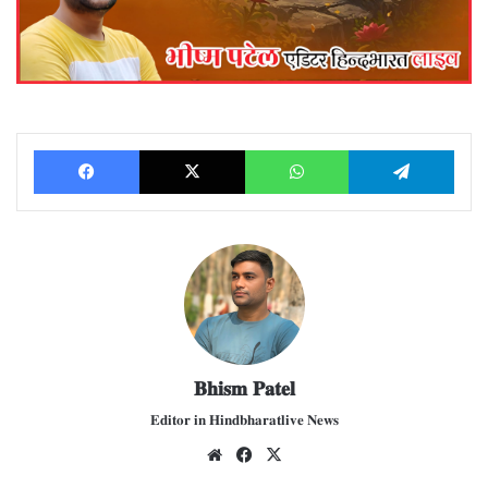
Facebook
X
WhatsApp
Telegram
𝐁𝐡𝐢𝐬𝐦 𝐏𝐚𝐭𝐞𝐥
𝐄𝐝𝐢𝐭𝐨𝐫 𝐢𝐧 𝐇𝐢𝐧𝐝𝐛𝐡𝐚𝐫𝐚𝐭𝐥𝐢𝐯𝐞 𝐍𝐞𝐰𝐬
We
Fac
X
bsit
ebo