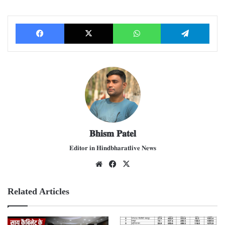
Facebook
X
WhatsApp
Telegram
𝐁𝐡𝐢𝐬𝐦 𝐏𝐚𝐭𝐞𝐥
𝐄𝐝𝐢𝐭𝐨𝐫 𝐢𝐧 𝐇𝐢𝐧𝐝𝐛𝐡𝐚𝐫𝐚𝐭𝐥𝐢𝐯𝐞 𝐍𝐞𝐰𝐬
We
Fac
X
bsit
ebo
e
ok
Related Articles