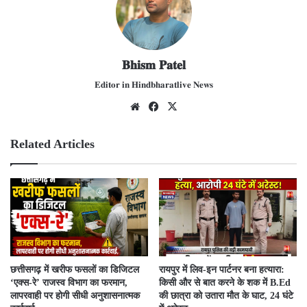
𝐁𝐡𝐢𝐬𝐦 𝐏𝐚𝐭𝐞𝐥
𝐄𝐝𝐢𝐭𝐨𝐫 𝐢𝐧 𝐇𝐢𝐧𝐝𝐛𝐡𝐚𝐫𝐚𝐭𝐥𝐢𝐯𝐞 𝐍𝐞𝐰𝐬
We
Fac
X
bsit
ebo
e
ok
Related Articles
​छत्तीसगढ़ में खरीफ फसलों का डिजिटल
रायपुर में लिव-इन पार्टनर बना हत्यारा:
‘एक्स-रे’ राजस्व विभाग का फरमान,
किसी और से बात करने के शक में B.Ed
लापरवाही पर होगी सीधी अनुशासनात्मक
की छात्रा को उतारा मौत के घाट, 24 घंटे