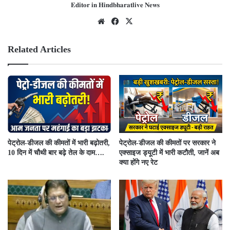
𝐄𝐝𝐢𝐭𝐨𝐫 𝐢𝐧 𝐇𝐢𝐧𝐝𝐛𝐡𝐚𝐫𝐚𝐭𝐥𝐢𝐯𝐞 𝐍𝐞𝐰𝐬
We
Fac
X
bsit
ebo
e
ok
Related Articles
पेट्रोल-डीजल की कीमतों में भारी बढ़ोतरी,
पेट्रोल-डीजल की कीमतों पर सरकार ने
10 दिन में चौथी बार बढ़े तेल के दाम….
एक्साइज ड्यूटी में भारी कटौती, जानें अब
क्या होंगे नए रेट