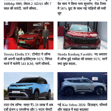
160bhp पावर, लेवल-2 ADAS और 7
देव साय ने किया भव्य शुभारंभ; रोड टैक्स
साल की वारंटी, जानें कीमत..
में 50% छूट के साथ नई गाड़ियों की मची
धूम
Toyota Ebella EV: टोयोटा ने लॉन्च
Skoda Kushaq Facelift: नए अवतार
की अपनी पहली इलेक्ट्रिक SUV, सिंगल
में लॉन्च हुई स्कोडा की दमदार SUV, जानें
चार्ज में चलेगी 543 KM; जानें फीचर्स..
क्या कुछ बदला..
टाटा पंच लॉन्च: मात्र ₹5.59 लाख में अब
नई Kia Seltos 2026: डिज़ाइन, फीचर्स
टर्बो इंजन ​6 एयरबैग्स और 5-स्टार सेफ्टी
और साइज़ में बड़ा बदलाव!