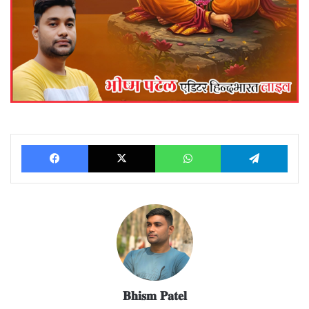
Facebook
X
WhatsApp
Telegram
𝐁𝐡𝐢𝐬𝐦 𝐏𝐚𝐭𝐞𝐥