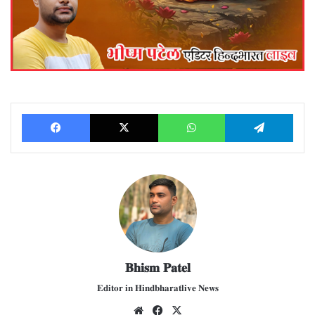
Facebook
X
WhatsApp
Telegram
𝐁𝐡𝐢𝐬𝐦 𝐏𝐚𝐭𝐞𝐥
𝐄𝐝𝐢𝐭𝐨𝐫 𝐢𝐧 𝐇𝐢𝐧𝐝𝐛𝐡𝐚𝐫𝐚𝐭𝐥𝐢𝐯𝐞 𝐍𝐞𝐰𝐬
We
Fac
X