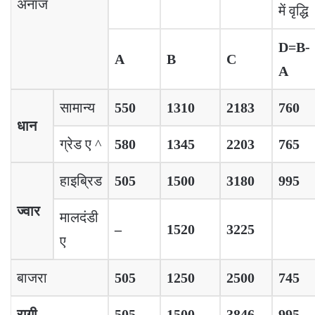
अनाज
में वृद्धि
D=B-
A
B
C
A
सामान्य
550
1310
2183
760
धान
ग्रेड ए ^
580
1345
2203
765
हाइब्रिड
505
1500
3180
995
ज्वार
मालदंडी
–
1520
3225
ए
बाजरा
505
1250
2500
745
रागी
505
1500
3846
995