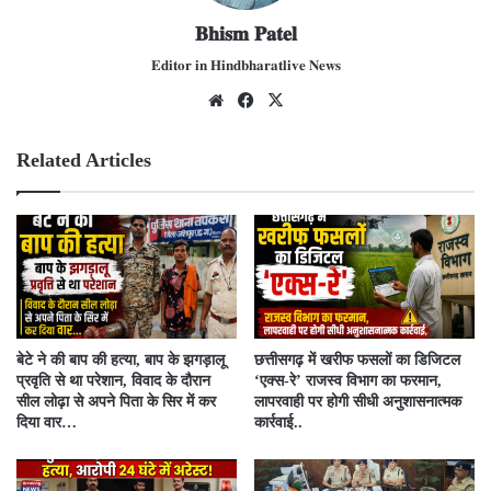
𝐁𝐡𝐢𝐬𝐦 𝐏𝐚𝐭𝐞𝐥
𝐄𝐝𝐢𝐭𝐨𝐫 𝐢𝐧 𝐇𝐢𝐧𝐝𝐛𝐡𝐚𝐫𝐚𝐭𝐥𝐢𝐯𝐞 𝐍𝐞𝐰𝐬
We
Fac
X
bsit
ebo
e
ok
Related Articles
बेटे ने की बाप की हत्या, बाप के झगड़ालू
​छत्तीसगढ़ में खरीफ फसलों का डिजिटल
प्रवृति से था परेशान, विवाद के दौरान
‘एक्स-रे’ राजस्व विभाग का फरमान,
सील लोढ़ा से अपने पिता के सिर में कर
लापरवाही पर होगी सीधी अनुशासनात्मक
दिया वार…
कार्रवाई..