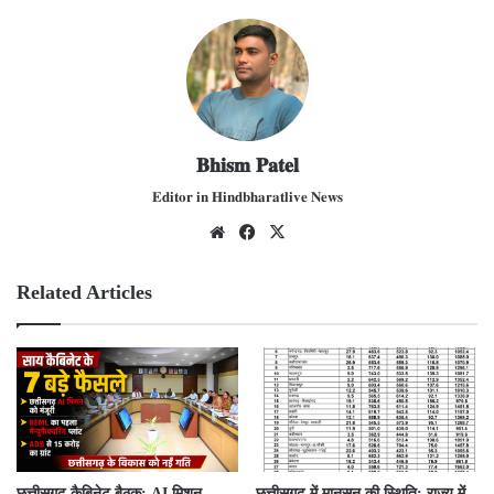
𝐁𝐡𝐢𝐬𝐦 𝐏𝐚𝐭𝐞𝐥
𝐄𝐝𝐢𝐭𝐨𝐫 𝐢𝐧 𝐇𝐢𝐧𝐝𝐛𝐡𝐚𝐫𝐚𝐭𝐥𝐢𝐯𝐞 𝐍𝐞𝐰𝐬
We
Fac
X
bsit
ebo
e
ok
Related Articles
छत्तीसगढ़ कैबिनेट बैठक: AI मिशन,
छत्तीसगढ़ में मानसून की स्थिति: राज्य में