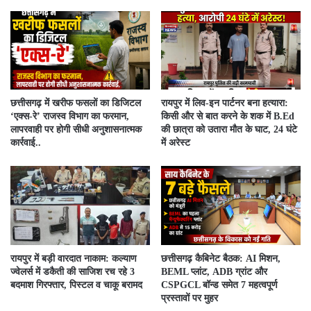
​छत्तीसगढ़ में खरीफ फसलों का डिजिटल
रायपुर में लिव-इन पार्टनर बना हत्यारा:
‘एक्स-रे’ राजस्व विभाग का फरमान,
किसी और से बात करने के शक में B.Ed
लापरवाही पर होगी सीधी अनुशासनात्मक
की छात्रा को उतारा मौत के घाट, 24 घंटे
कार्रवाई..
में अरेस्ट
रायपुर में बड़ी वारदात नाकाम: कल्याण
छत्तीसगढ़ कैबिनेट बैठक: AI मिशन,
ज्वेलर्स में डकैती की साजिश रच रहे 3
BEML प्लांट, ADB ग्रांट और
बदमाश गिरफ्तार, पिस्टल व चाकू बरामद
CSPGCL बॉन्ड समेत 7 महत्वपूर्ण
प्रस्तावों पर मुहर