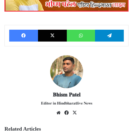
Facebook
X
WhatsApp
Telegram
𝐁𝐡𝐢𝐬𝐦 𝐏𝐚𝐭𝐞𝐥
𝐄𝐝𝐢𝐭𝐨𝐫 𝐢𝐧 𝐇𝐢𝐧𝐝𝐛𝐡𝐚𝐫𝐚𝐭𝐥𝐢𝐯𝐞 𝐍𝐞𝐰𝐬
We
Fac
X
bsit
ebo
e
ok
Related Articles