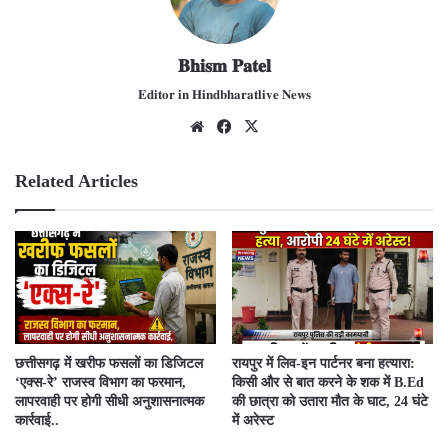
𝐁𝐡𝐢𝐬𝐦 𝐏𝐚𝐭𝐞𝐥
𝐄𝐝𝐢𝐭𝐨𝐫 𝐢𝐧 𝐇𝐢𝐧𝐝𝐛𝐡𝐚𝐫𝐚𝐭𝐥𝐢𝐯𝐞 𝐍𝐞𝐰𝐬
We
Fac
X
bsit
ebo
e
ok
Related Articles
​छत्तीसगढ़ में खरीफ फसलों का डिजिटल
रायपुर में लिव-इन पार्टनर बना हत्यारा:
‘एक्स-रे’ राजस्व विभाग का फरमान,
किसी और से बात करने के शक में B.Ed
लापरवाही पर होगी सीधी अनुशासनात्मक
की छात्रा को उतारा मौत के घाट, 24 घंटे
कार्रवाई..
में अरेस्ट