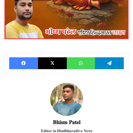
Facebook
X
WhatsApp
Telegram
𝐁𝐡𝐢𝐬𝐦 𝐏𝐚𝐭𝐞𝐥
𝐄𝐝𝐢𝐭𝐨𝐫 𝐢𝐧 𝐇𝐢𝐧𝐝𝐛𝐡𝐚𝐫𝐚𝐭𝐥𝐢𝐯𝐞 𝐍𝐞𝐰𝐬