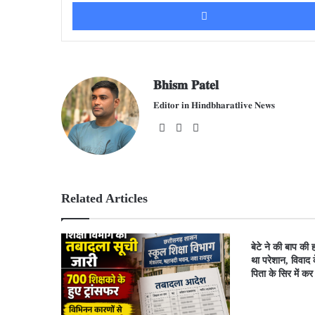
𝐁𝐡𝐢𝐬𝐦 𝐏𝐚𝐭𝐞𝐥
𝐄𝐝𝐢𝐭𝐨𝐫 𝐢𝐧 𝐇𝐢𝐧𝐝𝐛𝐡𝐚𝐫𝐚𝐭𝐥𝐢𝐯𝐞 𝐍𝐞𝐰𝐬
We
Fac
X
bsit
ebo
e
ok
Related Articles
बेटे ने की बाप की ह
था परेशान, विवाद 
पिता के सिर में क