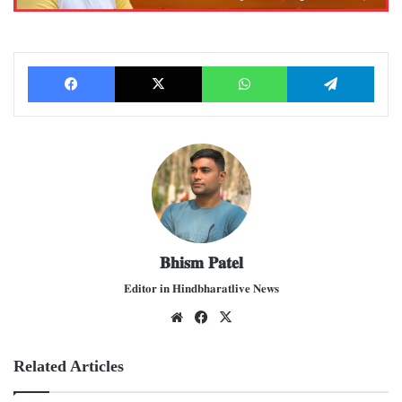
Facebook
X
WhatsApp
Telegram
𝐁𝐡𝐢𝐬𝐦 𝐏𝐚𝐭𝐞𝐥
𝐄𝐝𝐢𝐭𝐨𝐫 𝐢𝐧 𝐇𝐢𝐧𝐝𝐛𝐡𝐚𝐫𝐚𝐭𝐥𝐢𝐯𝐞 𝐍𝐞𝐰𝐬
We
Fac
X
bsit
ebo
e
ok
Related Articles