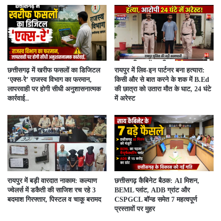
​छत्तीसगढ़ में खरीफ फसलों का डिजिटल
रायपुर में लिव-इन पार्टनर बना हत्यारा:
‘एक्स-रे’ राजस्व विभाग का फरमान,
किसी और से बात करने के शक में B.Ed
लापरवाही पर होगी सीधी अनुशासनात्मक
की छात्रा को उतारा मौत के घाट, 24 घंटे
कार्रवाई..
में अरेस्ट
रायपुर में बड़ी वारदात नाकाम: कल्याण
छत्तीसगढ़ कैबिनेट बैठक: AI मिशन,
ज्वेलर्स में डकैती की साजिश रच रहे 3
BEML प्लांट, ADB ग्रांट और
बदमाश गिरफ्तार, पिस्टल व चाकू बरामद
CSPGCL बॉन्ड समेत 7 महत्वपूर्ण
प्रस्तावों पर मुहर