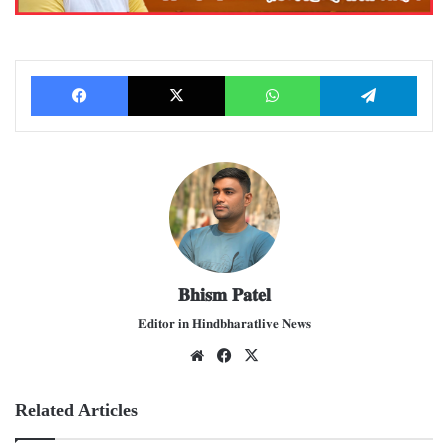
Facebook
X
WhatsApp
Telegram
𝐁𝐡𝐢𝐬𝐦 𝐏𝐚𝐭𝐞𝐥
𝐄𝐝𝐢𝐭𝐨𝐫 𝐢𝐧 𝐇𝐢𝐧𝐝𝐛𝐡𝐚𝐫𝐚𝐭𝐥𝐢𝐯𝐞 𝐍𝐞𝐰𝐬
We
Fac
X
bsit
ebo
e
ok
Related Articles