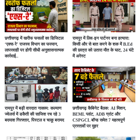
​छत्तीसगढ़ में खरीफ फसलों का डिजिटल
रायपुर में लिव-इन पार्टनर बना हत्यारा:
‘एक्स-रे’ राजस्व विभाग का फरमान,
किसी और से बात करने के शक में B.Ed
लापरवाही पर होगी सीधी अनुशासनात्मक
की छात्रा को उतारा मौत के घाट, 24 घंटे
कार्रवाई..
में अरेस्ट
रायपुर में बड़ी वारदात नाकाम: कल्याण
छत्तीसगढ़ कैबिनेट बैठक: AI मिशन,
ज्वेलर्स में डकैती की साजिश रच रहे 3
BEML प्लांट, ADB ग्रांट और
बदमाश गिरफ्तार, पिस्टल व चाकू बरामद
CSPGCL बॉन्ड समेत 7 महत्वपूर्ण
प्रस्तावों पर मुहर