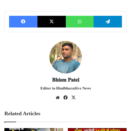
Facebook
X
WhatsApp
Telegram
𝐁𝐡𝐢𝐬𝐦 𝐏𝐚𝐭𝐞𝐥
𝐄𝐝𝐢𝐭𝐨𝐫 𝐢𝐧 𝐇𝐢𝐧𝐝𝐛𝐡𝐚𝐫𝐚𝐭𝐥𝐢𝐯𝐞 𝐍𝐞𝐰𝐬
We
Fac
X
bsit
ebo
e
ok
Related Articles