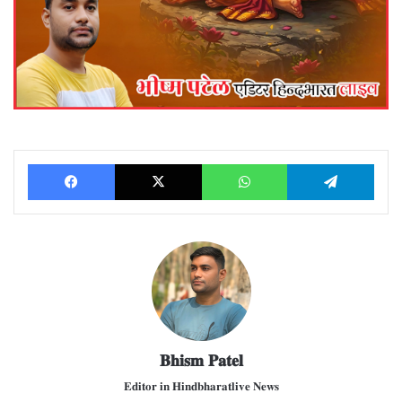
Facebook
X
WhatsApp
Telegram
𝐁𝐡𝐢𝐬𝐦 𝐏𝐚𝐭𝐞𝐥
𝐄𝐝𝐢𝐭𝐨𝐫 𝐢𝐧 𝐇𝐢𝐧𝐝𝐛𝐡𝐚𝐫𝐚𝐭𝐥𝐢𝐯𝐞 𝐍𝐞𝐰𝐬