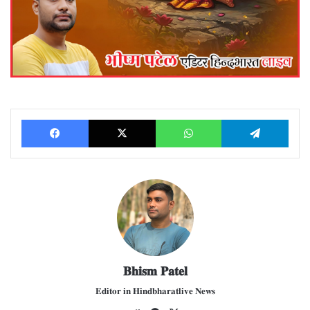
Facebook
X
WhatsApp
Telegram
𝐁𝐡𝐢𝐬𝐦 𝐏𝐚𝐭𝐞𝐥
𝐄𝐝𝐢𝐭𝐨𝐫 𝐢𝐧 𝐇𝐢𝐧𝐝𝐛𝐡𝐚𝐫𝐚𝐭𝐥𝐢𝐯𝐞 𝐍𝐞𝐰𝐬