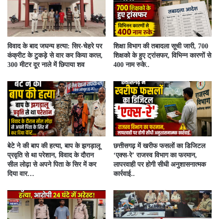
विवाद के बाद जघन्य हत्या: सिर-चेहरे पर
शिक्षा विभाग की तबादला सूची जारी, 700
कंक्रीट के टुकड़े से वार कर किया कत्ल,
शिक्षको के हुए ट्रांसफर, विभिन्न कारणों से
300 मीटर दूर नाले में छिपाया शव
400 नाम रुके..
बेटे ने की बाप की हत्या, बाप के झगड़ालू
​छत्तीसगढ़ में खरीफ फसलों का डिजिटल
प्रवृति से था परेशान, विवाद के दौरान
‘एक्स-रे’ राजस्व विभाग का फरमान,
सील लोढ़ा से अपने पिता के सिर में कर
लापरवाही पर होगी सीधी अनुशासनात्मक
दिया वार…
कार्रवाई..