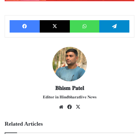
Facebook
X
WhatsApp
Telegram
𝐁𝐡𝐢𝐬𝐦 𝐏𝐚𝐭𝐞𝐥
𝐄𝐝𝐢𝐭𝐨𝐫 𝐢𝐧 𝐇𝐢𝐧𝐝𝐛𝐡𝐚𝐫𝐚𝐭𝐥𝐢𝐯𝐞 𝐍𝐞𝐰𝐬
We
Fac
X
bsit
ebo
e
ok
Related Articles