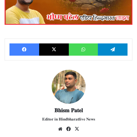
Facebook
X
WhatsApp
Telegram
𝐁𝐡𝐢𝐬𝐦 𝐏𝐚𝐭𝐞𝐥
𝐄𝐝𝐢𝐭𝐨𝐫 𝐢𝐧 𝐇𝐢𝐧𝐝𝐛𝐡𝐚𝐫𝐚𝐭𝐥𝐢𝐯𝐞 𝐍𝐞𝐰𝐬
We
Fac
X
bsit
ebo