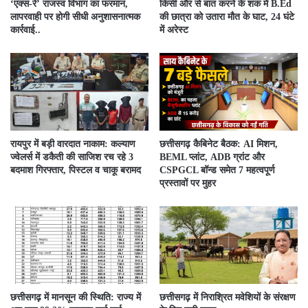
‘एक्स-रे’ राजस्व विभाग का फरमान,
किसी और से बात करने के शक में B.Ed
लापरवाही पर होगी सीधी अनुशासनात्मक
की छात्रा को उतारा मौत के घाट, 24 घंटे
कार्रवाई..
में अरेस्ट
रायपुर में बड़ी वारदात नाकाम: कल्याण
छत्तीसगढ़ कैबिनेट बैठक: AI मिशन,
ज्वेलर्स में डकैती की साजिश रच रहे 3
BEML प्लांट, ADB ग्रांट और
बदमाश गिरफ्तार, पिस्टल व चाकू बरामद
CSPGCL बॉन्ड समेत 7 महत्वपूर्ण
प्रस्तावों पर मुहर
छत्तीसगढ़ में मानसून की स्थिति: राज्य में
छत्तीसगढ़ में निराश्रित मवेशियों के संरक्षण