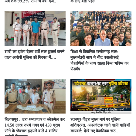
अब तक 99.2% सामान्य वर्षा दर्ज..
के लिए बड़ी पहल
शादी का झांसा देकर वर्षों तक दुष्कर्म करने
शिक्षा से विकसित छत्तीसगढ़ तक:
वाला आरोपी पुलिस की गिरफ्त में….
मुख्यमंत्री साय ने नीट क्वालीफाई
विद्यार्थियों के साथ साझा किया भविष्य का
रोडमैप
बिलासपुर : डरा-धमकाकर व ब्लैकमेल कर
रतनपुर-पेंड्रा मुख्य मार्ग पर पुलिया
14.50 लाख रुपये नगद एवं 450 ग्राम
क्षतिग्रस्त, अमरकंटक जाने वाली गाड़ियाँ
सोने के जेवरात हड़पने वाले 4 शातिर
डायवर्ट; देखें नए वैकल्पिक रूट..