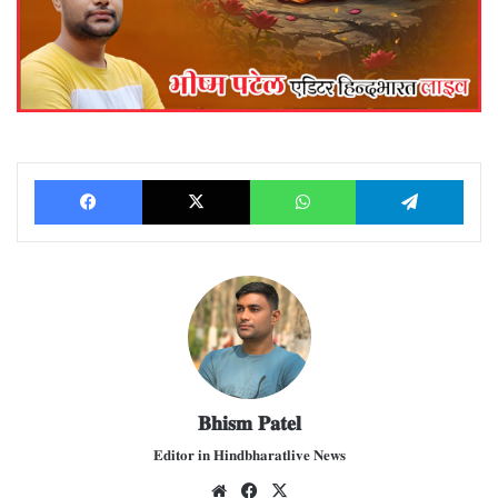
Facebook
X
WhatsApp
Telegram
𝐁𝐡𝐢𝐬𝐦 𝐏𝐚𝐭𝐞𝐥
𝐄𝐝𝐢𝐭𝐨𝐫 𝐢𝐧 𝐇𝐢𝐧𝐝𝐛𝐡𝐚𝐫𝐚𝐭𝐥𝐢𝐯𝐞 𝐍𝐞𝐰𝐬
We
Fac
X