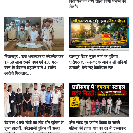
विद्यार्थियों के साथ साझा किया भविष्य का
रोडमैप
बिलासपुर : डरा-धमकाकर व ब्लैकमेल कर
रतनपुर-पेंड्रा मुख्य मार्ग पर पुलिया
14.50 लाख रुपये नगद एवं 450 ग्राम
क्षतिग्रस्त, अमरकंटक जाने वाली गाड़ियाँ
सोने के जेवरात हड़पने वाले 4 शातिर
डायवर्ट; देखें नए वैकल्पिक रूट..
आरोपी गिरफ्तार…
देर रात 3 बजे डीजे का शोर और पुलिस से
प्रेम संबंध एवं जमीन विवाद के चलते
झूमा-झटकी: कोतवाली पुलिस की सख्त
महिला की हत्या, शव को रेत में दफनाकर