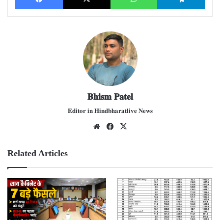
𝐁𝐡𝐢𝐬𝐦 𝐏𝐚𝐭𝐞𝐥
𝐄𝐝𝐢𝐭𝐨𝐫 𝐢𝐧 𝐇𝐢𝐧𝐝𝐛𝐡𝐚𝐫𝐚𝐭𝐥𝐢𝐯𝐞 𝐍𝐞𝐰𝐬
We
Fac
X
bsit
ebo
e
ok
Related Articles