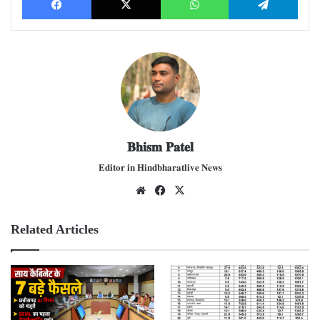
𝐁𝐡𝐢𝐬𝐦 𝐏𝐚𝐭𝐞𝐥
𝐄𝐝𝐢𝐭𝐨𝐫 𝐢𝐧 𝐇𝐢𝐧𝐝𝐛𝐡𝐚𝐫𝐚𝐭𝐥𝐢𝐯𝐞 𝐍𝐞𝐰𝐬
We
Fac
X
bsit
ebo
e
ok
Related Articles