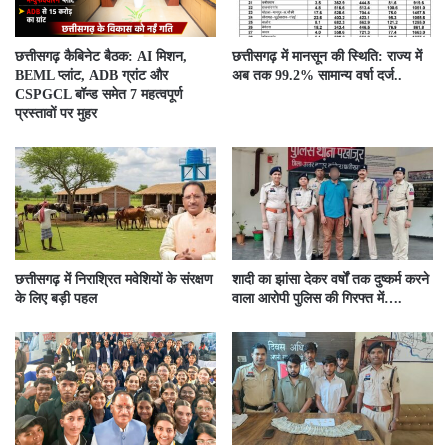
छत्तीसगढ़ कैबिनेट बैठक: AI मिशन,
छत्तीसगढ़ में मानसून की स्थिति: राज्य में
BEML प्लांट, ADB ग्रांट और
अब तक 99.2% सामान्य वर्षा दर्ज..
CSPGCL बॉन्ड समेत 7 महत्वपूर्ण
प्रस्तावों पर मुहर
छत्तीसगढ़ में निराश्रित मवेशियों के संरक्षण
शादी का झांसा देकर वर्षों तक दुष्कर्म करने
के लिए बड़ी पहल
वाला आरोपी पुलिस की गिरफ्त में….