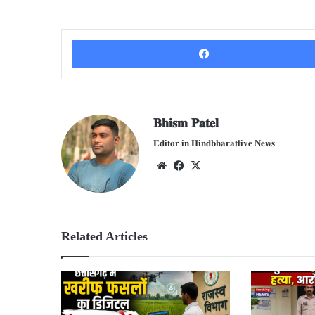
𝐁𝐡𝐢𝐬𝐦 𝐏𝐚𝐭𝐞𝐥
𝐄𝐝𝐢𝐭𝐨𝐫 𝐢𝐧 𝐇𝐢𝐧𝐝𝐛𝐡𝐚𝐫𝐚𝐭𝐥𝐢𝐯𝐞 𝐍𝐞𝐰𝐬
We
Fac
X
bsit
ebo
e
ok
Related Articles