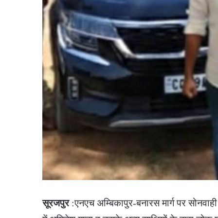
सूरजपुर
:एनएच अम्बिकापुर-बनारस मार्ग पर सोनवाही 