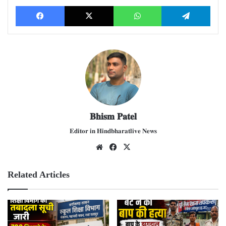
Facebook
X
WhatsApp
Telegram
𝐁𝐡𝐢𝐬𝐦 𝐏𝐚𝐭𝐞𝐥
𝐄𝐝𝐢𝐭𝐨𝐫 𝐢𝐧 𝐇𝐢𝐧𝐝𝐛𝐡𝐚𝐫𝐚𝐭𝐥𝐢𝐯𝐞 𝐍𝐞𝐰𝐬
We
Fac
X
bsit
ebo
e
ok
Related Articles