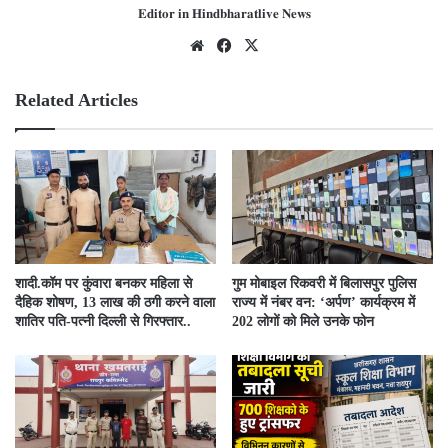
𝐄𝐝𝐢𝐭𝐨𝐫 𝐢𝐧 𝐇𝐢𝐧𝐝𝐛𝐡𝐚𝐫𝐚𝐭𝐥𝐢𝐯𝐞 𝐍𝐞𝐰𝐬
We
Fac
X
bsit
ebo
e
ok
Related Articles
​शादी.कॉम पर कुंवारा बनकर महिला से
गुम मोबाइल रिकवरी में बिलासपुर पुलिस
दैहिक शोषण, 13 लाख की ठगी करने वाला
राज्य में नंबर वन: ‘अर्पण’ कार्यक्रम में
शातिर पति-पत्नी दिल्ली से गिरफ्तार..
202 लोगों को मिले उनके फोन