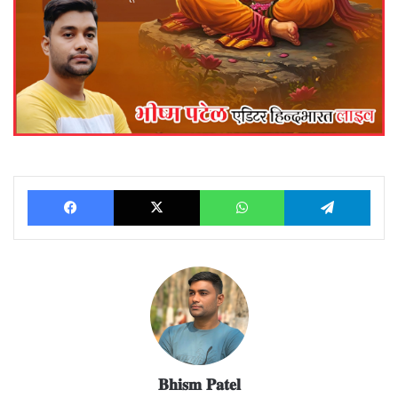
Facebook
X
WhatsApp
Telegram
𝐁𝐡𝐢𝐬𝐦 𝐏𝐚𝐭𝐞𝐥