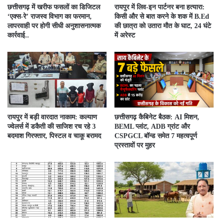
​छत्तीसगढ़ में खरीफ फसलों का डिजिटल
रायपुर में लिव-इन पार्टनर बना हत्यारा:
‘एक्स-रे’ राजस्व विभाग का फरमान,
किसी और से बात करने के शक में B.Ed
लापरवाही पर होगी सीधी अनुशासनात्मक
की छात्रा को उतारा मौत के घाट, 24 घंटे
कार्रवाई..
में अरेस्ट
रायपुर में बड़ी वारदात नाकाम: कल्याण
छत्तीसगढ़ कैबिनेट बैठक: AI मिशन,
ज्वेलर्स में डकैती की साजिश रच रहे 3
BEML प्लांट, ADB ग्रांट और
बदमाश गिरफ्तार, पिस्टल व चाकू बरामद
CSPGCL बॉन्ड समेत 7 महत्वपूर्ण
प्रस्तावों पर मुहर