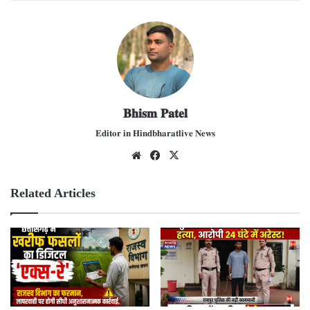
𝐁𝐡𝐢𝐬𝐦 𝐏𝐚𝐭𝐞𝐥
𝐄𝐝𝐢𝐭𝐨𝐫 𝐢𝐧 𝐇𝐢𝐧𝐝𝐛𝐡𝐚𝐫𝐚𝐭𝐥𝐢𝐯𝐞 𝐍𝐞𝐰𝐬
We
Fac
X
bsit
ebo
e
ok
Related Articles