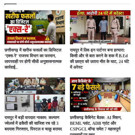
​छत्तीसगढ़ में खरीफ फसलों का डिजिटल
रायपुर में लिव-इन पार्टनर बना हत्यारा:
‘एक्स-रे’ राजस्व विभाग का फरमान,
किसी और से बात करने के शक में B.Ed
लापरवाही पर होगी सीधी अनुशासनात्मक
की छात्रा को उतारा मौत के घाट, 24 घंटे
कार्रवाई..
में अरेस्ट
रायपुर में बड़ी वारदात नाकाम: कल्याण
छत्तीसगढ़ कैबिनेट बैठक: AI मिशन,
ज्वेलर्स में डकैती की साजिश रच रहे 3
BEML प्लांट, ADB ग्रांट और
बदमाश गिरफ्तार, पिस्टल व चाकू बरामद
CSPGCL बॉन्ड समेत 7 महत्वपूर्ण
प्रस्तावों पर मुहर