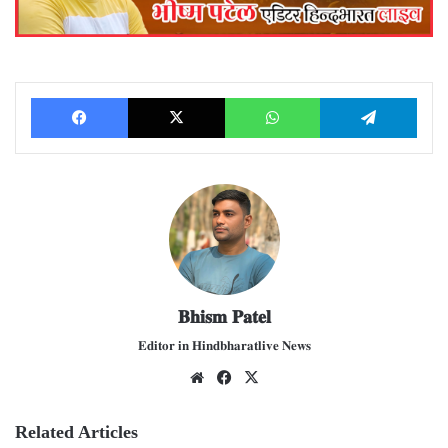
Facebook
X
WhatsApp
Telegram
𝐁𝐡𝐢𝐬𝐦 𝐏𝐚𝐭𝐞𝐥
𝐄𝐝𝐢𝐭𝐨𝐫 𝐢𝐧 𝐇𝐢𝐧𝐝𝐛𝐡𝐚𝐫𝐚𝐭𝐥𝐢𝐯𝐞 𝐍𝐞𝐰𝐬
We
Fac
X
bsit
ebo
e
ok
Related Articles