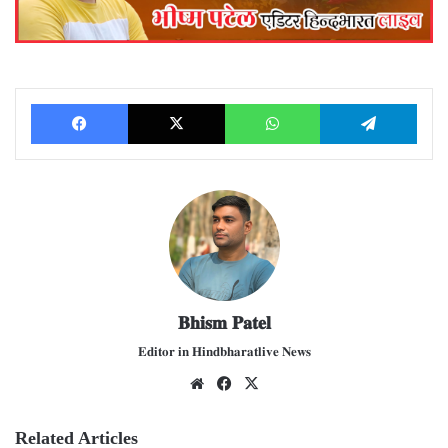
Facebook
X
WhatsApp
Telegram
𝐁𝐡𝐢𝐬𝐦 𝐏𝐚𝐭𝐞𝐥
𝐄𝐝𝐢𝐭𝐨𝐫 𝐢𝐧 𝐇𝐢𝐧𝐝𝐛𝐡𝐚𝐫𝐚𝐭𝐥𝐢𝐯𝐞 𝐍𝐞𝐰𝐬
We
Fac
X
bsit
ebo
e
ok
Related Articles