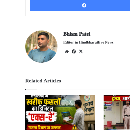
𝐁𝐡𝐢𝐬𝐦 𝐏𝐚𝐭𝐞𝐥
𝐄𝐝𝐢𝐭𝐨𝐫 𝐢𝐧 𝐇𝐢𝐧𝐝𝐛𝐡𝐚𝐫𝐚𝐭𝐥𝐢𝐯𝐞 𝐍𝐞𝐰𝐬
We
Fac
X
bsit
ebo
e
ok
Related Articles