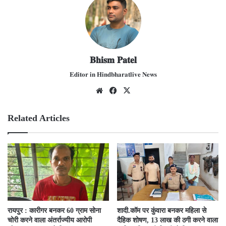
𝐁𝐡𝐢𝐬𝐦 𝐏𝐚𝐭𝐞𝐥
𝐄𝐝𝐢𝐭𝐨𝐫 𝐢𝐧 𝐇𝐢𝐧𝐝𝐛𝐡𝐚𝐫𝐚𝐭𝐥𝐢𝐯𝐞 𝐍𝐞𝐰𝐬
We
Fac
X
bsit
ebo
e
ok
Related Articles
रायपुर : कारीगर बनकर 60 ग्राम सोना
​शादी.कॉम पर कुंवारा बनकर महिला से
चोरी करने वाला अंतर्राज्यीय आरोपी
दैहिक शोषण, 13 लाख की ठगी करने वाला