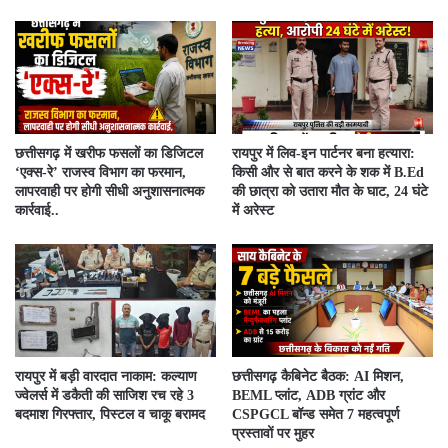
​छत्तीसगढ़ में खरीफ फसलों का डिजिटल
रायपुर में लिव-इन पार्टनर बना हत्यारा:
‘एक्स-रे’ राजस्व विभाग का फरमान,
किसी और से बात करने के शक में B.Ed
लापरवाही पर होगी सीधी अनुशासनात्मक
की छात्रा को उतारा मौत के घाट, 24 घंटे
कार्रवाई..
में अरेस्ट
रायपुर में बड़ी वारदात नाकाम: कल्याण
छत्तीसगढ़ कैबिनेट बैठक: AI मिशन,
ज्वेलर्स में डकैती की साजिश रच रहे 3
BEML प्लांट, ADB ग्रांट और
बदमाश गिरफ्तार, पिस्टल व चाकू बरामद
CSPGCL बॉन्ड समेत 7 महत्वपूर्ण
प्रस्तावों पर मुहर