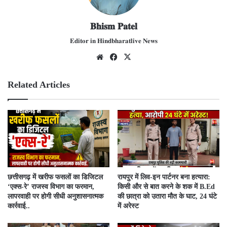
𝐁𝐡𝐢𝐬𝐦 𝐏𝐚𝐭𝐞𝐥
𝐄𝐝𝐢𝐭𝐨𝐫 𝐢𝐧 𝐇𝐢𝐧𝐝𝐛𝐡𝐚𝐫𝐚𝐭𝐥𝐢𝐯𝐞 𝐍𝐞𝐰𝐬
We
Fac
X
bsit
ebo
e
ok
Related Articles
​छत्तीसगढ़ में खरीफ फसलों का डिजिटल
रायपुर में लिव-इन पार्टनर बना हत्यारा:
‘एक्स-रे’ राजस्व विभाग का फरमान,
किसी और से बात करने के शक में B.Ed
लापरवाही पर होगी सीधी अनुशासनात्मक
की छात्रा को उतारा मौत के घाट, 24 घंटे
कार्रवाई..
में अरेस्ट