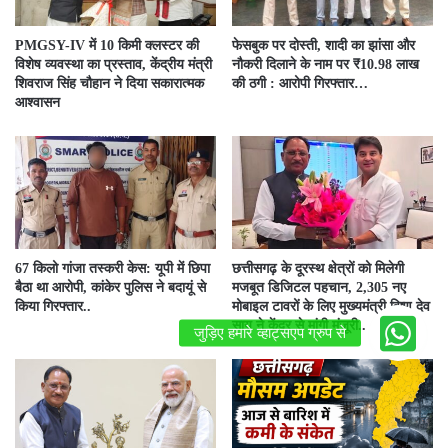
PMGSY-IV में 10 किमी क्लस्टर की
फेसबुक पर दोस्ती, शादी का झांसा और
विशेष व्यवस्था का प्रस्ताव, केंद्रीय मंत्री
नौकरी दिलाने के नाम पर ₹10.98 लाख
शिवराज सिंह चौहान ने दिया सकारात्मक
की ठगी : आरोपी गिरफ्तार…
आश्वासन
67 किलो गांजा तस्करी केस: यूपी में छिपा
छत्तीसगढ़ के दूरस्थ क्षेत्रों को मिलेगी
बैठा था आरोपी, कांकेर पुलिस ने बदायूं से
मजबूत डिजिटल पहचान, 2,305 नए
किया गिरफ्तार..
मोबाइल टावरों के लिए मुख्यमंत्री विष्णु देव
साय ने केंद्र से मांगी मंजूरी..