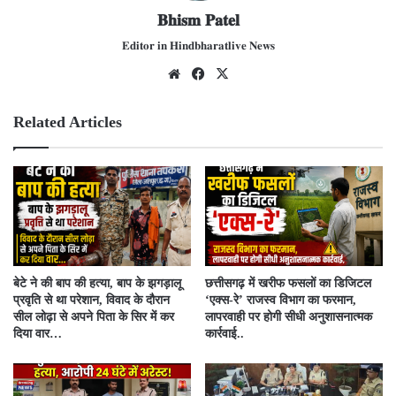
𝐁𝐡𝐢𝐬𝐦 𝐏𝐚𝐭𝐞𝐥
𝐄𝐝𝐢𝐭𝐨𝐫 𝐢𝐧 𝐇𝐢𝐧𝐝𝐛𝐡𝐚𝐫𝐚𝐭𝐥𝐢𝐯𝐞 𝐍𝐞𝐰𝐬
We
Fac
X
bsit
ebo
e
ok
Related Articles
बेटे ने की बाप की हत्या, बाप के झगड़ालू
​छत्तीसगढ़ में खरीफ फसलों का डिजिटल
प्रवृति से था परेशान, विवाद के दौरान
‘एक्स-रे’ राजस्व विभाग का फरमान,
सील लोढ़ा से अपने पिता के सिर में कर
लापरवाही पर होगी सीधी अनुशासनात्मक
दिया वार…
कार्रवाई..