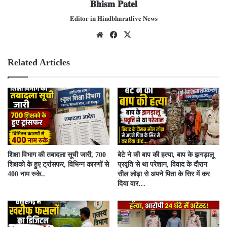
𝐁𝐡𝐢𝐬𝐦 𝐏𝐚𝐭𝐞𝐥
𝐄𝐝𝐢𝐭𝐨𝐫 𝐢𝐧 𝐇𝐢𝐧𝐝𝐛𝐡𝐚𝐫𝐚𝐭𝐥𝐢𝐯𝐞 𝐍𝐞𝐰𝐬
We
Fac
X
bsit
ebo
e
ok
Related Articles
शिक्षा विभाग की तबादला सूची जारी, 700
बेटे ने की बाप की हत्या, बाप के झगड़ालू
शिक्षको के हुए ट्रांसफर, विभिन्न कारणों से
प्रवृति से था परेशान, विवाद के दौरान
400 नाम रुके..
सील लोढ़ा से अपने पिता के सिर में कर
दिया वार…