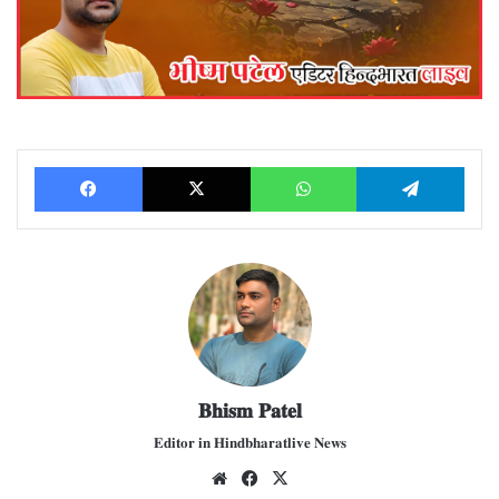
Facebook
X
WhatsApp
Telegram
𝐁𝐡𝐢𝐬𝐦 𝐏𝐚𝐭𝐞𝐥
𝐄𝐝𝐢𝐭𝐨𝐫 𝐢𝐧 𝐇𝐢𝐧𝐝𝐛𝐡𝐚𝐫𝐚𝐭𝐥𝐢𝐯𝐞 𝐍𝐞𝐰𝐬
We
Fac
X