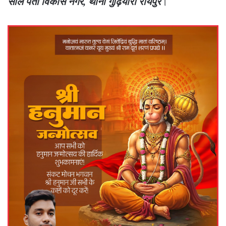
साल पता विकास नगर, थाना गुढ़ियारी रायपुर
।