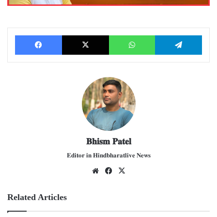
Facebook
X
WhatsApp
Telegram
𝐁𝐡𝐢𝐬𝐦 𝐏𝐚𝐭𝐞𝐥
𝐄𝐝𝐢𝐭𝐨𝐫 𝐢𝐧 𝐇𝐢𝐧𝐝𝐛𝐡𝐚𝐫𝐚𝐭𝐥𝐢𝐯𝐞 𝐍𝐞𝐰𝐬
We
Fac
X
bsit
ebo
e
ok
Related Articles