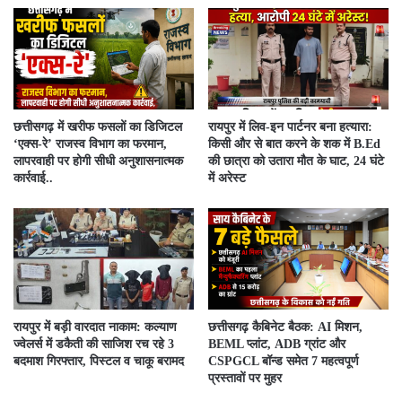
​छत्तीसगढ़ में खरीफ फसलों का डिजिटल
रायपुर में लिव-इन पार्टनर बना हत्यारा:
‘एक्स-रे’ राजस्व विभाग का फरमान,
किसी और से बात करने के शक में B.Ed
लापरवाही पर होगी सीधी अनुशासनात्मक
की छात्रा को उतारा मौत के घाट, 24 घंटे
कार्रवाई..
में अरेस्ट
रायपुर में बड़ी वारदात नाकाम: कल्याण
छत्तीसगढ़ कैबिनेट बैठक: AI मिशन,
ज्वेलर्स में डकैती की साजिश रच रहे 3
BEML प्लांट, ADB ग्रांट और
बदमाश गिरफ्तार, पिस्टल व चाकू बरामद
CSPGCL बॉन्ड समेत 7 महत्वपूर्ण
प्रस्तावों पर मुहर