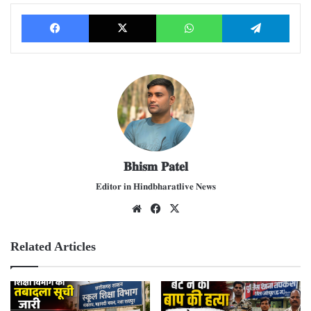
Facebook
X
WhatsApp
Telegram
𝐁𝐡𝐢𝐬𝐦 𝐏𝐚𝐭𝐞𝐥
𝐄𝐝𝐢𝐭𝐨𝐫 𝐢𝐧 𝐇𝐢𝐧𝐝𝐛𝐡𝐚𝐫𝐚𝐭𝐥𝐢𝐯𝐞 𝐍𝐞𝐰𝐬
We
Fac
X
bsit
ebo
e
ok
Related Articles