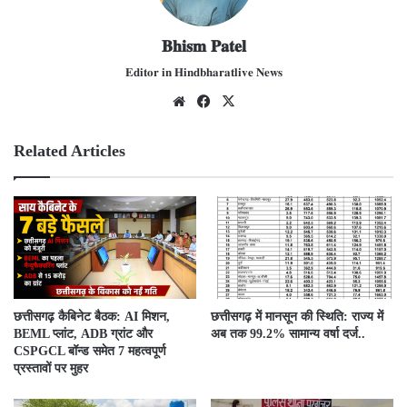
𝐁𝐡𝐢𝐬𝐦 𝐏𝐚𝐭𝐞𝐥
𝐄𝐝𝐢𝐭𝐨𝐫 𝐢𝐧 𝐇𝐢𝐧𝐝𝐛𝐡𝐚𝐫𝐚𝐭𝐥𝐢𝐯𝐞 𝐍𝐞𝐰𝐬
We
Fac
X
bsit
ebo
e
ok
Related Articles
छत्तीसगढ़ कैबिनेट बैठक: AI मिशन,
छत्तीसगढ़ में मानसून की स्थिति: राज्य में
BEML प्लांट, ADB ग्रांट और
अब तक 99.2% सामान्य वर्षा दर्ज..
CSPGCL बॉन्ड समेत 7 महत्वपूर्ण
प्रस्तावों पर मुहर