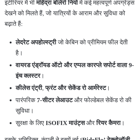
​इंटीरियर में भी
महिंद्रा बोलेरो नियो
में कई महत्वपूर्ण अपग्रेड्स
देखने को मिलते हैं, जो यात्रियों के आराम और सुविधा को
बढ़ाते हैं:
लेदरेट अपहोल्स्ट्री
जो केबिन को प्रीमियम फील देती
है।
वायरड एंड्रॉयड ऑटो और एप्पल कारप्ले सपोर्ट वाला 9-
इंच क्लस्टर
।
कीलेस एंट्री
,
फ्रंट और सेकेंड रो आर्मरेस्ट
।
​पारंपरिक
7-सीटर लेआउट
और फोल्डेबल सेकेंड रो की
सुविधा।
​सुरक्षा के लिए
ISOFIX माउंट्स
और
रियर कैमरा
।
​इसके अतिरिक्त, कंपनी ने इसमें नई
‘RideFlo’ टेक्नोलॉजी