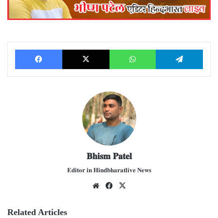
Facebook
X
WhatsApp
Telegram
𝐁𝐡𝐢𝐬𝐦 𝐏𝐚𝐭𝐞𝐥
𝐄𝐝𝐢𝐭𝐨𝐫 𝐢𝐧 𝐇𝐢𝐧𝐝𝐛𝐡𝐚𝐫𝐚𝐭𝐥𝐢𝐯𝐞 𝐍𝐞𝐰𝐬
We
Fac
X
bsit
ebo
e
ok
Related Articles