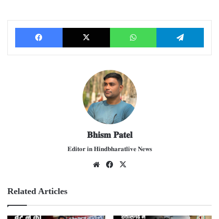
Facebook
X
WhatsApp
Telegram
𝐁𝐡𝐢𝐬𝐦 𝐏𝐚𝐭𝐞𝐥
𝐄𝐝𝐢𝐭𝐨𝐫 𝐢𝐧 𝐇𝐢𝐧𝐝𝐛𝐡𝐚𝐫𝐚𝐭𝐥𝐢𝐯𝐞 𝐍𝐞𝐰𝐬
We
Fac
X
bsit
ebo
e
ok
Related Articles