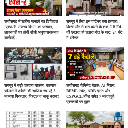
​छत्तीसगढ़ में खरीफ फसलों का डिजिटल
रायपुर में लिव-इन पार्टनर बना हत्यारा:
‘एक्स-रे’ राजस्व विभाग का फरमान,
किसी और से बात करने के शक में B.Ed
लापरवाही पर होगी सीधी अनुशासनात्मक
की छात्रा को उतारा मौत के घाट, 24 घंटे
कार्रवाई..
में अरेस्ट
रायपुर में बड़ी वारदात नाकाम: कल्याण
छत्तीसगढ़ कैबिनेट बैठक: AI मिशन,
ज्वेलर्स में डकैती की साजिश रच रहे 3
BEML प्लांट, ADB ग्रांट और
बदमाश गिरफ्तार, पिस्टल व चाकू बरामद
CSPGCL बॉन्ड समेत 7 महत्वपूर्ण
प्रस्तावों पर मुहर