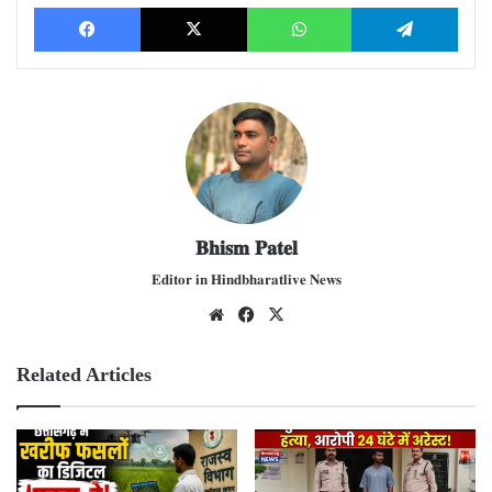
Facebook
X
WhatsApp
Telegram
𝐁𝐡𝐢𝐬𝐦 𝐏𝐚𝐭𝐞𝐥
𝐄𝐝𝐢𝐭𝐨𝐫 𝐢𝐧 𝐇𝐢𝐧𝐝𝐛𝐡𝐚𝐫𝐚𝐭𝐥𝐢𝐯𝐞 𝐍𝐞𝐰𝐬
We
Fac
X
bsit
ebo
e
ok
Related Articles