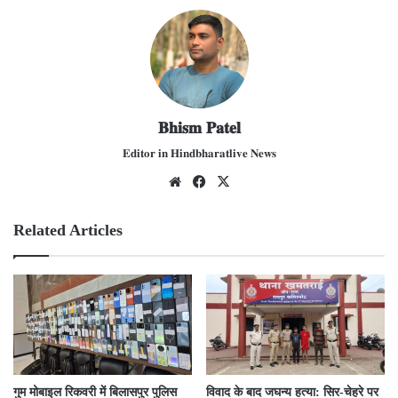
𝐁𝐡𝐢𝐬𝐦 𝐏𝐚𝐭𝐞𝐥
𝐄𝐝𝐢𝐭𝐨𝐫 𝐢𝐧 𝐇𝐢𝐧𝐝𝐛𝐡𝐚𝐫𝐚𝐭𝐥𝐢𝐯𝐞 𝐍𝐞𝐰𝐬
We
Fac
X
bsit
ebo
e
ok
Related Articles
गुम मोबाइल रिकवरी में बिलासपुर पुलिस
विवाद के बाद जघन्य हत्या: सिर-चेहरे पर