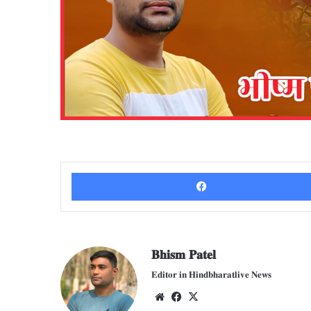
𝐁𝐡𝐢𝐬𝐦 𝐏𝐚𝐭𝐞𝐥
𝐄𝐝𝐢𝐭𝐨𝐫 𝐢𝐧 𝐇𝐢𝐧𝐝𝐛𝐡𝐚𝐫𝐚𝐭𝐥𝐢𝐯𝐞 𝐍𝐞𝐰𝐬
We
Fac
X